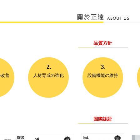
品質方針
2.
3.
の改善
人材育成の強化
設備機能の維持
国際認証