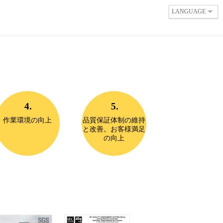
LANGUAGE
4.
5.
作業環境の向上
品質保証体制の維持
と改善。お客様満足
の向上